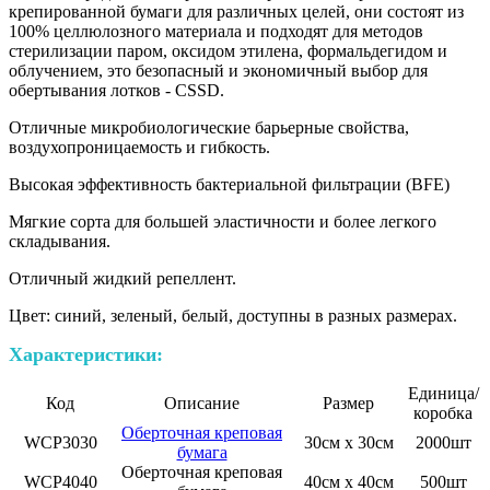
крепированной бумаги для различных целей, они состоят из
100% целлюлозного материала и подходят для методов
стерилизации паром, оксидом этилена, формальдегидом и
облучением, это безопасный и экономичный выбор для
обертывания лотков - CSSD.
Отличные микробиологические барьерные свойства,
воздухопроницаемость и гибкость.
Высокая эффективность бактериальной фильтрации (BFE)
Мягкие сорта для большей эластичности и более легкого
складывания.
Отличный жидкий репеллент.
Цвет: синий, зеленый, белый, доступны в разных размерах.
Характеристики:
Единица/
Код
Описание
Размер
коробка
Оберточная креповая
WCP3030
30см х 30см
2000шт
бумага
Оберточная креповая
WCP4040
40см х 40см
500шт