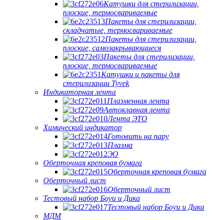
Катушки для стерилизации,
плоские, термосвариваемые
Пакеты для стерилизации,
складчатые, термосвариваемые
Пакеты для стерилизации,
плоские, самозакрывающиеся
Пакеты для стерилизации,
плоские, термосвариваемые
Катушки и пакеты для
стерилизации Tyvek
Индикаторная лента
Плазменная лента
Автоклавная лента
Лента ЭТО
Химический индикатор
Готовить на пару
Плазма
ЭО
Оберточная креповая бумага
Оберточная креповая бумага
Оберточный лист
Оберточный лист
Тестовый набор Боуи и Дика
Тестовый набор Боуи и Дика
МДМ