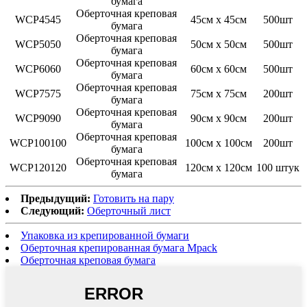
бумага
Оберточная креповая
WCP4545
45см х 45см
500шт
бумага
Оберточная креповая
WCP5050
50см х 50см
500шт
бумага
Оберточная креповая
WCP6060
60см х 60см
500шт
бумага
Оберточная креповая
WCP7575
75см х 75см
200шт
бумага
Оберточная креповая
WCP9090
90см х 90см
200шт
бумага
Оберточная креповая
WCP100100
100см х 100см
200шт
бумага
Оберточная креповая
WCP120120
120см х 120см
100 штук
бумага
Предыдущий:
Готовить на пару
Следующий:
Оберточный лист
Упаковка из крепированной бумаги
Оберточная крепированная бумага Mpack
Оберточная креповая бумага