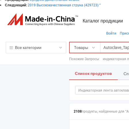
2019 Высококачественная струна (429723) “
Следующий:
Каталог продукции
Войти
Прис
Все категории
Товары
Похожие Запросы:
индикаторная л
Сп
Список продуктов
Индикаторная лента автоклав
Лента индикатора пара
К
продукты, найденные для “
A
2108
Химическая лента
Лента-