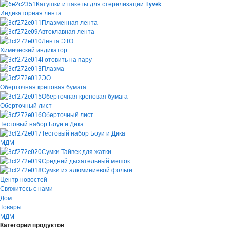
Катушки и пакеты для стерилизации Tyvek
Индикаторная лента
Плазменная лента
Автоклавная лента
Лента ЭТО
Химический индикатор
Готовить на пару
Плазма
ЭО
Оберточная креповая бумага
Оберточная креповая бумага
Оберточный лист
Оберточный лист
Тестовый набор Боуи и Дика
Тестовый набор Боуи и Дика
МДМ
Сумки Тайвек для жатки
Средний дыхательный мешок
Сумки из алюминиевой фольги
Центр новостей
Свяжитесь с нами
Дом
Товары
МДМ
Категории продуктов