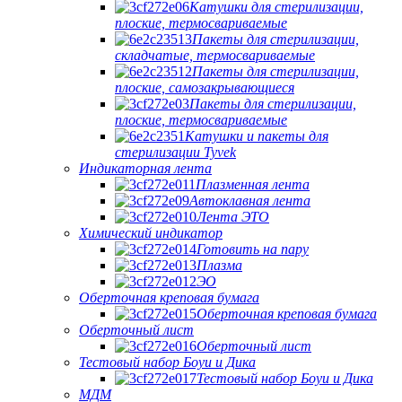
Катушки для стерилизации,
плоские, термосвариваемые
Пакеты для стерилизации,
складчатые, термосвариваемые
Пакеты для стерилизации,
плоские, самозакрывающиеся
Пакеты для стерилизации,
плоские, термосвариваемые
Катушки и пакеты для
стерилизации Tyvek
Индикаторная лента
Плазменная лента
Автоклавная лента
Лента ЭТО
Химический индикатор
Готовить на пару
Плазма
ЭО
Оберточная креповая бумага
Оберточная креповая бумага
Оберточный лист
Оберточный лист
Тестовый набор Боуи и Дика
Тестовый набор Боуи и Дика
МДМ